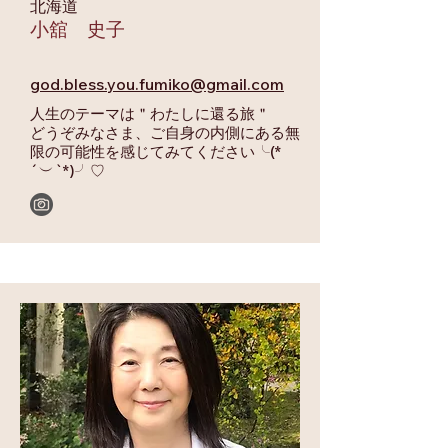
​北海道
小舘 史子
god.bless.you.fumiko@gmail.com
人生のテーマは＂わたしに還る旅＂
どうぞみなさま、ご自身の内側にある無
限の可能性を感じてみてください╰(*
´︶`*)╯♡