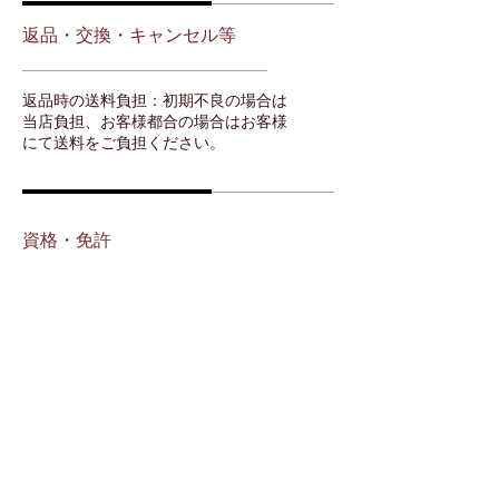
返品・交換・キャンセル等
返品時の送料負担：初期不良の場合は
当店負担、お客様都合の場合はお客様
にて送料をご負担ください。
資格・免許
古物商許可証 第••••号 東京都公安委
員会
酒販免許 渋法••• 渋谷税務署
高度管理医療機器等 販売業許可証
許可番号 第•••号
販売管理者名 ウィックス太郎
渋谷保健所