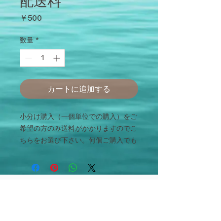
配送料
価
￥500
格
数量
*
カートに追加する
小分け購入（一個単位での購入）をご
希望の方のみ送料がかかりますのでこ
ちらをお選び下さい。何個ご購入でも
５００円です。
（例：黄１個＋緑１個の場合送料５０
０円）
トップへ戻る