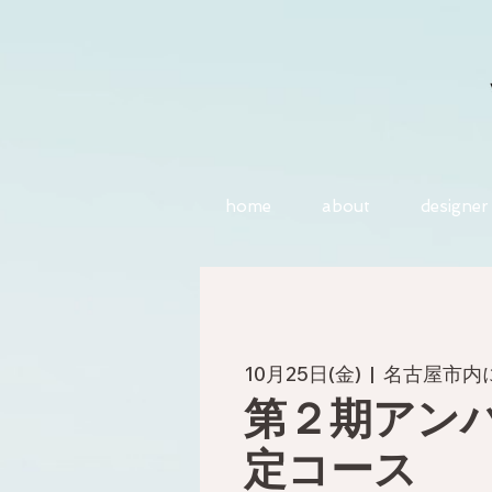
home
about
designer
10月25日(金)
  |  
名古屋市
第２期アン
定コース