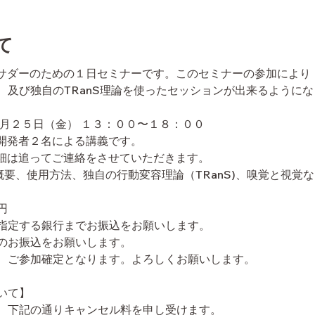
て
認定アンバサダーのための１日セミナーです。このセミナーの参加により
、及び独自のTRanS理論を使ったセッションが出来るように
０月２５日（金） １３：００〜１８：００
sei 開発者２名による講義です。
細は追ってご連絡をさせていただきます。
seiの概要、使用方法、独自の行動変容理論（TRanS)、嗅覚と視覚
円
指定する銀行までお振込をお願いします。
のお振込をお願いします。
、ご参加確定となります。よろしくお願いします。
いて】
、下記の通りキャンセル料を申し受けます。