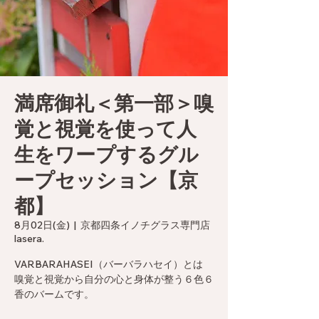
満席御礼＜第一部＞嗅
覚と視覚を使って人
生をワープするグル
ープセッション【京
都】
8月02日(金)
  |  
京都四条イノチグラス専門店
lasera.
VARBARAHASEI（バーバラハセイ）とは
嗅覚と視覚から自分の心と身体が整う６色６
香のバームです。