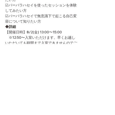
☑︎バーバラハセイを使ったセッションを体験
してみたい方
☑︎バーバラハセイで無意識下で起こる自己変
容について知りたい方
◆詳細
【開催日時】8/2(金) 13:00〜15:00
　※12:50〜入室いただけます。早くお越し
いただいても時間まで入室できませんのでご
注意ください。　
【会場】京都四条イノチグラス専門店 
lasera.
【定員】10名
【内容】VARBARAHASEIのご紹介、
TRanSメソッドによるワーク、ご感想のシ
ェア
【講師】Varbara ＆Hasei 開発者２名による
WSです
※同日に開催する＜第二部＞は同じ内容で
す。